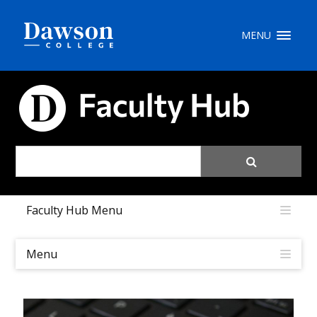
Site Search
MENU
People Search
FACULTY HUB
FR
My Dawson Portal
/
/
/
Faculty Hub Menu
About Dawson
How to Apply
Menu
Careers
Quicklinks