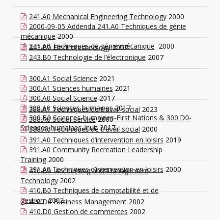
241.A0 Mechanical Engineering Technology
2000
2000-09-05 Addenda 241.A0 Techniques de génie
mécanique
2000
241.A0 Techniques de génie mécanique
2000
243.B0 Electrotechnology
2007
243.B0 Technologie de l’électronique
2007
300.A1 Social Science
2021
300.A1 Sciences humaines
2021
300.A0 Social Science
2017
300.A0 Sciences humaines
2017
388.A1 Techniques de travail social
2023
300.B0 Sciences-humaines-First Nations & 300.D0-
388.A0 Social Service
2000
Sciences-humaines-Inuit
2017
388.A0 Techniques de travail social
2000
391.A0 Techniques d’intervention en loisirs
2019
391.A0 Community Recreation Leadership
Training
2000
391.A0 Techniques d’intervention en loisirs
2000
410.B0 Accounting and Management
Technology
2002
410.B0 Techniques de comptabilité et de
gestion
2002
410.D0 Business Management
2002
410.D0 Gestion de commerces
2002