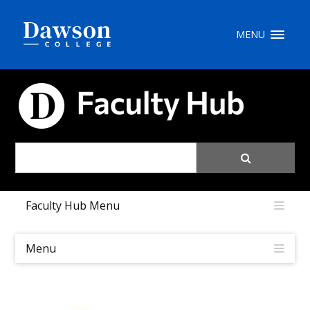
Site Search
MENU
People Search
FACULTY HUB
FR
My Dawson Portal
/
/
/
Faculty Hub Menu
About Dawson
How to Apply
Menu
Careers
Quicklinks