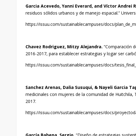
Garcia Acevedo, Yanni Everard, and Víctor Andrei
residuos sólidos urbanos y de manejo espacial.” Unive
https://issuu.com/sustainablecampuses/docs/plan_de_m
Chavez Rodriguez, Mitzy Alejandra.
“Comparación de
2016-2017, para establecer estrategias y logar ser carb
https://issuu.com/sustainablecampuses/docs/tesis_final
Sanchez Arenas, Dalia Susuqui, & Nayeli Garcia Ta
medicinales con mujeres de la comunidad de Huitchila, 
2017.
https://issuu.com/sustainablecampuses/docs/proyectoda
García Bahena, Sergio.
“Diseño de estrategias susten