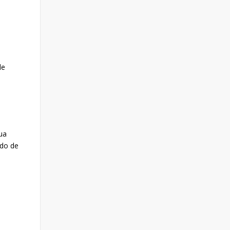
de
gua
ado de