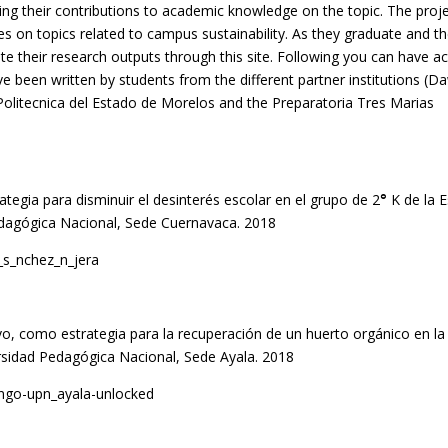
ng their contributions to academic knowledge on the topic. The proje
es on topics related to campus sustainability. As they graduate and th
e their research outputs through this site. Following you can have a
ve been written by students from the different partner institutions (
Politecnica del Estado de Morelos and the Preparatoria Tres Marias
ategia para disminuir el desinterés escolar en el grupo de 2
°
K de la E
Pedagógica Nacional, Sede Cuernavaca. 2018
_s_nchez_n_jera
vo, como estrategia para la recuperación de un huerto orgánico en la
rsidad Pedagógica Nacional, Sede Ayala. 2018
ango-upn_ayala-unlocked