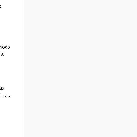
e
riodo
18.
as
d 171,