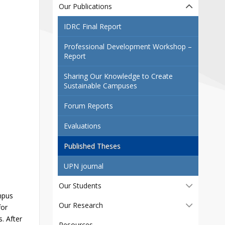
Contact
Our Publications
Information
IDRC Final Report
Tools
Professional Development Workshop –
Report
Links
Main Menu
Sharing Our Knowledge to Create
Sustainable Campuses
Who you are
Forum Reports
Evaluations
Published Theses
UPN journal
Our Students
mpus
Our Research
for
s. After
Resources