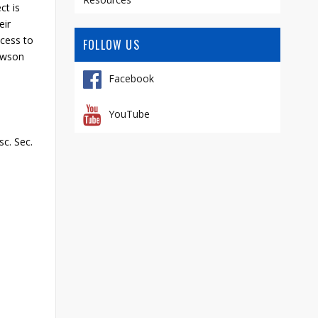
ct is
eir
ccess to
FOLLOW US
Dawson
Facebook
YouTube
sc. Sec.