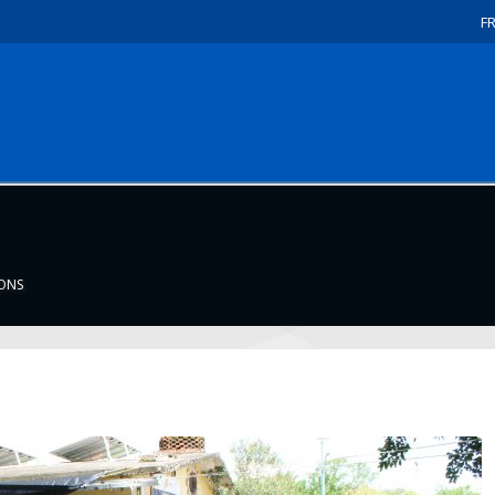
F
IONS