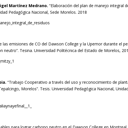
 Rigel Martínez Medrano.
“Elaboración del plan de manejo integral d
rsidad Pedagógica Nacional, Sede Morelos. 2018
anejo_integral_de_residuos
 las emisiones de CO del Dawson College y la Upemor durante el pe
ón neutro”. Tesina. Universidad Politécnica del Estado de Morelos, 20
_mitzy_1
pia.
“Trabajo Cooperativo a través del uso y reconocimiento de plant
Tepalcingo, Morelos”. Tesis. Universidad Pedagógica Nacional, Unida
liaynayefinal__1_
tables para lograr carbono neutro en el Dawson College en Montreal,