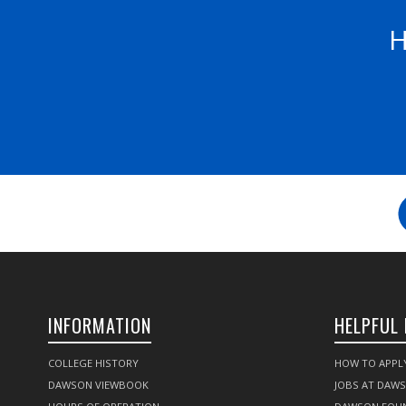
H
INFORMATION
HELPFUL 
COLLEGE HISTORY
HOW TO APPL
DAWSON VIEWBOOK
JOBS AT DAW