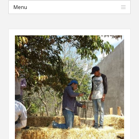
Menu
Contact
Universidad Pedagogica Nacional
Information
Tools
Links
Main Menu
Who you are