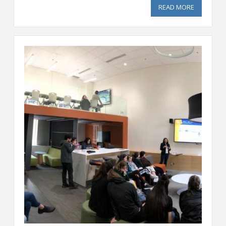
READ MORE
ABOUT SOL