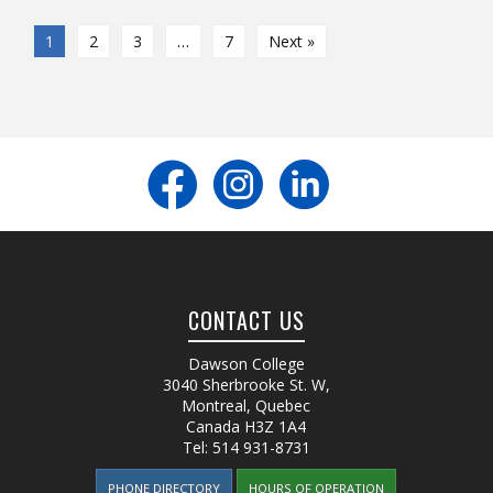
1
2
3
…
7
Next »
CONTACT US
Dawson College
3040 Sherbrooke St. W
,
Montreal, Quebec
Canada
H3Z 1A4
Tel:
514 931-8731
PHONE DIRECTORY
HOURS OF OPERATION