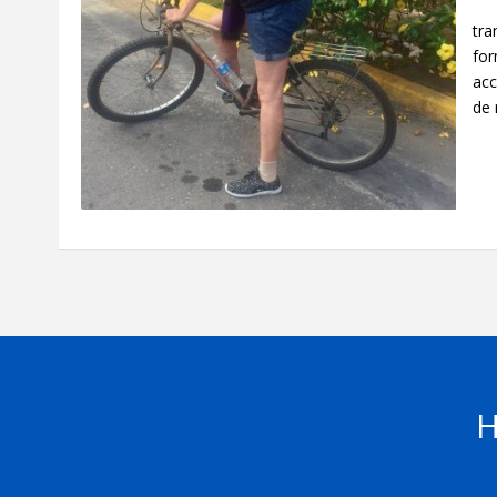
Po
tra
for
acc
de 
H