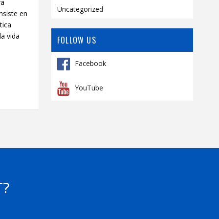
ra
Uncategorized
nsiste en
tica
a vida
FOLLOW US
Facebook
YouTube
T?