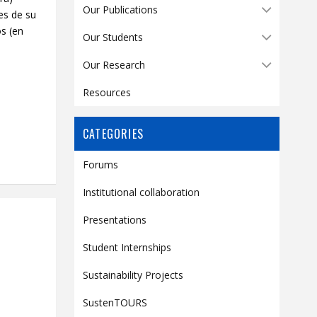
Contact
Our Publications
es de su
os (en
Information
Our Students
Tools
Our Research
Links
Resources
Main Menu
Who you are
CATEGORIES
Forums
Institutional collaboration
Presentations
Student Internships
Sustainability Projects
SustenTOURS