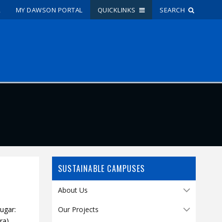
R
MY DAWSON PORTAL
QUICKLINKS
SEARCH
Site Search
People Search
FR
My Dawson Portal
/
/
/
About Dawson
SUSTAINABLE CAMPUSES
How to Apply
Careers
About Us
Quicklinks
ugar:
Our Projects
ra)