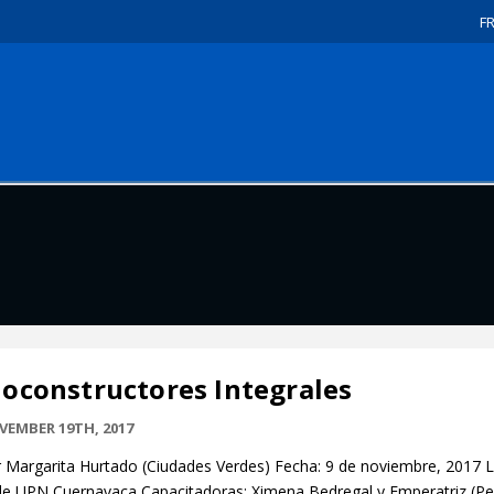
F
ioconstructores Integrales
VEMBER 19TH, 2017
 Margarita Hurtado (Ciudades Verdes) Fecha: 9 de noviembre, 2017 L
e UPN Cuernavaca Capacitadoras: Ximena Bedregal y Emperatriz (Pe