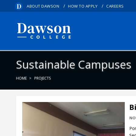
/
/
ABOUT DAWSON
HOW TO APPLY
CAREERS
Sustainable Campuses
HOME
PROJECTS
B
NO
Por
Sed