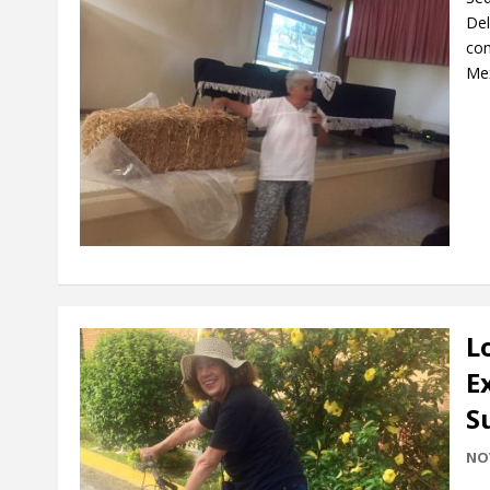
Del
com
Mex
L
E
S
NO