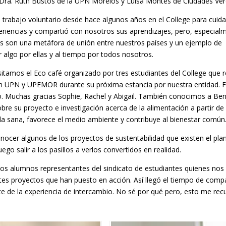
a Dra. Ruth Bustos de la UPN Morelos y Luisa Montes de Ciudades Ver
rabajo voluntario desde hace algunos años en el College para cuida
eriencias y compartió con nosotros sus aprendizajes, pero, especial
s son una metáfora de unión entre nuestros países y un ejemplo de
 algo por ellas y al tiempo por todos nosotros.
itamos el Eco café organizado por tres estudiantes del College que 
en UPN y UPEMOR durante su próxima estancia por nuestra entidad. 
ado. Muchas gracias Sophie, Rachel y Abigail. También conocimos a Ben
e su proyecto e investigación acerca de la alimentación a partir de
da sana, favorece el medio ambiente y contribuye al bienestar común
er algunos de los proyectos de sustentabilidad que existen el plan
go salir a los pasillos a verlos convertidos en realidad.
los alumnos representantes del sindicato de estudiantes quienes nos
es proyectos que han puesto en acción. Así llegó el tiempo de compar
e de la experiencia de intercambio. No sé por qué pero, esto me rec