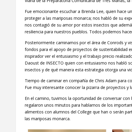
Viana de la Preparatoria Comunitaria de Tres Marías, l
Fue emocionante escuchar a Brenda Lee, quien hace un t
proteger a las mariposas monarca; nos habló de su exp
nos contagió de su amor por estos insectos que ademá
resiliencia para nuestros pueblos. Todos podemos hacer
Posteriormente caminamos por el área de Conrods y vis
fondos para el apoyo de proyectos de sustentabilidad 
inspirador ver el entusiasmo y el trabajo precio realiz
Daoust de INSECTO quien con entusiasmo nos habló sobr
insectos y de qué manera esta estrategia otorga una vi
Tiempo de caminar en compañía de Chris Adam para conoc
Fue muy interesante conocer la pizarra de proyectos y lue
En el camino, tuvimos la oportunidad de conversar con 
regalaron unos minutos para hablarnos de los important
alimentos con alumnos del College que han o serán part
las mariposas monarca.