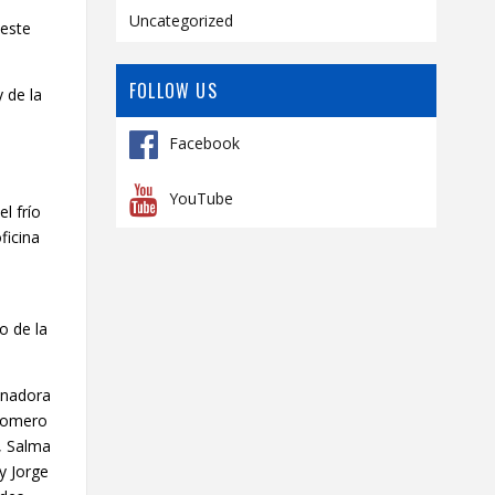
Uncategorized
 este
FOLLOW US
 de la
Facebook
YouTube
l frío
ficina
o de la
inadora
 Romero
T, Salma
y Jorge