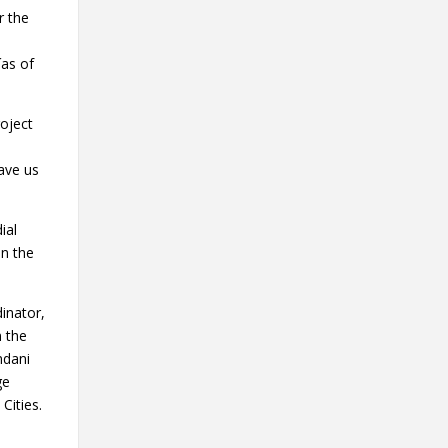
r the
ías of
roject
n
gave us
ial
in the
inator,
m the
mdani
ge
Cities.