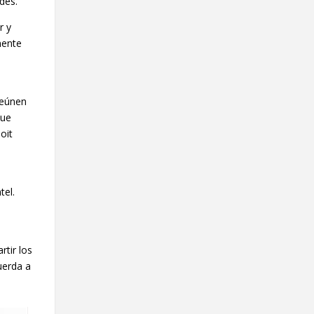
des.
r y
mente
reúnen
Fue
oit
.
tel.
tir los
uerda a