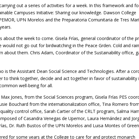
ying out a series of activities for a week. In this framework and fo
stainable Campuses Initiative: Sharing our knowledge. Dawson College
 UPEMOR, UPN Morelos and the Preparatoria Comunitaria de Tres Mar
years.
 about the week to come. Gisela Frías, general coordinator of the p
 would not go out for birdwatching in the Peace Grden. Cold and rai
rn about them. Chris Adam, Coordinator of the Sustainability office, 
o is the Assistant Dean Social Science and Technologies. After a cord
o think together, decide and act together in favor of sustainability 
 common well-being for all.
 Max Jones, from the Social Sciences program, Gisela Frías PES coord
 Susie Bouchard from the internationalization office, Tina Romero fro
ality control office, Sarah Cartier of the CRLT program, Salma Ha
 composed of Casandra Venegas de Upemor, Laura Hernández and Jor
ías, Dr. Ruth Bustos of the UPN Morelos and Luisa Montes of Green 
eered for some years at the College to care for and protect monarch