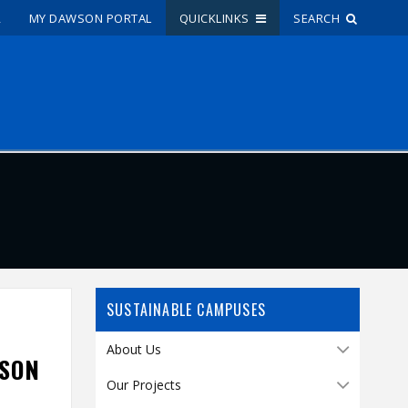
R
MY DAWSON PORTAL
QUICKLINKS
SEARCH
Site Search
People Search
FR
My Dawson Portal
/
/
/
About Dawson
SUSTAINABLE CAMPUSES
How to Apply
Careers
About Us
WSON
Quicklinks
Our Projects