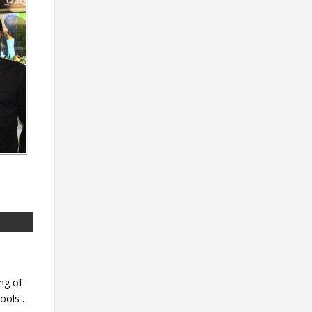
ing of
ools .