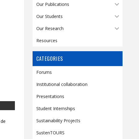
Contact
Our Publications
Information
Our Students
Tools
Our Research
Links
Resources
Main Menu
Who you are
CATEGORIES
Forums
Institutional collaboration
Presentations
Student Internships
Sustainability Projects
 de
SustenTOURS