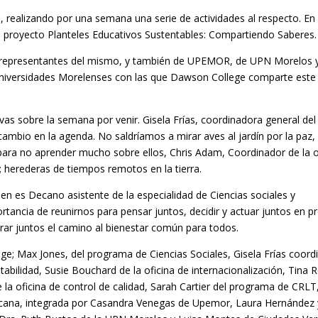
 realizando por una semana una serie de actividades al respecto. En
el proyecto Planteles Educativos Sustentables: Compartiendo Saberes.
an representantes del mismo, y también de UPEMOR, de UPN Morelos y
Universidades Morelenses con las que Dawson College comparte este
vas sobre la semana por venir. Gisela Frías, coordinadora general del
ambio en la agenda. No saldríamos a mirar aves al jardín por la paz, e
e para no aprender mucho sobre ellos, Chris Adam, Coordinador de la o
; herederas de tiempos remotos en la tierra.
ien es Decano asistente de la especialidad de Ciencias sociales y
ortancia de reunirnos para pensar juntos, decidir y actuar juntos en pr
trar juntos el camino al bienestar común para todos.
ge; Max Jones, del programa de Ciencias Sociales, Gisela Frías coord
tabilidad, Susie Bouchard de la oficina de internacionalización, Tina
la oficina de control de calidad, Sarah Cartier del programa de CRL
icana, integrada por Casandra Venegas de Upemor, Laura Hernández 