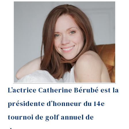
Information
Tools
Links
Main Menu
Programs
Continuing Education
Admissions
Life at Dawson
L’actrice Catherine Bérubé est la
Who you are
présidente d’honneur du 14e
Future Students
tournoi de golf annuel de
Current Students
Faculty & Staff