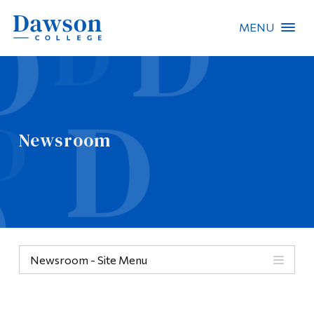
MENU
Site Search
People Search
Newsroom
FR
About Dawson
Careers
Omnivox
Newsroom - Site Menu
Quicklinks
Contact