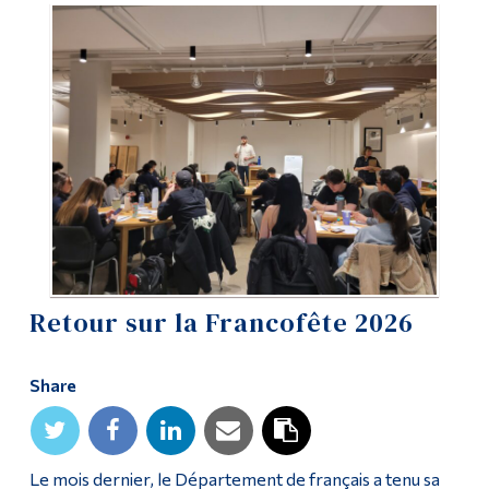
Information
Tools
Links
Main Menu
Programs
Continuing Education
Admissions
Life at Dawson
Retour sur la Francofête 2026
Who you are
Share
Future Students
Current Students
Le mois dernier, le Département de français a tenu sa
Faculty & Staff