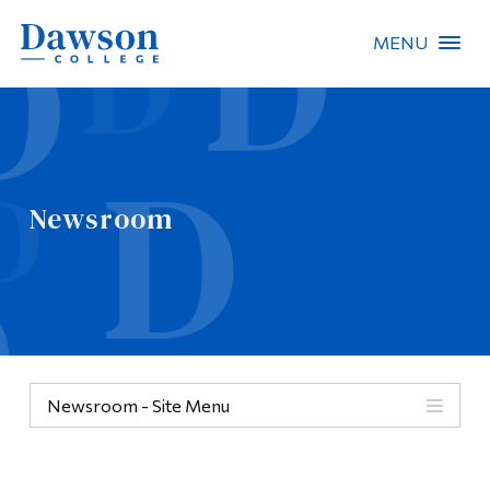
MENU
Site Search
People Search
Newsroom
FR
About Dawson
Careers
Omnivox
Newsroom - Site Menu
Quicklinks
Contact